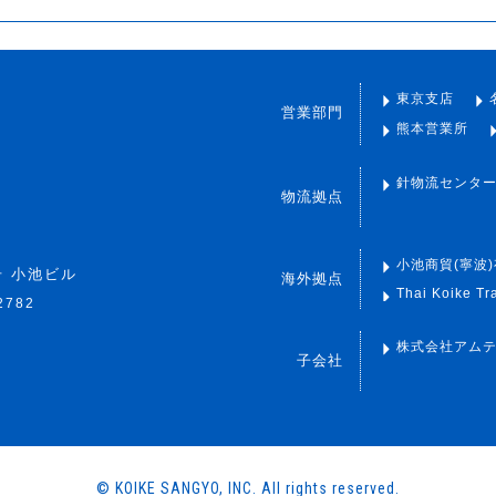
東京支店
営業部門
熊本営業所
針物流センタ
物流拠点
小池商貿(寧波)有限公
号 小池ビル
海外拠点
Thai Koike Tr
2782
株式会社アム
子会社
© KOIKE SANGYO, INC. All rights reserved.